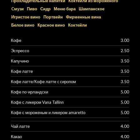
Прохладительные напитки
Коктейли из мороженого
Cмузи
Пиво
Сидр
Меню бара
Шампанское
Игристое вино
Портвейн
Фирменные вина
Белое вино
Красное вино
Коктейли
Кофе
3.00
Эспрессо
2.50
Капучино
3.50
Кофе латте
3.50
Кофе латте/Кофе латте c сиропом
3.50
Кофе по-ирландски
5.00
Кофе с ликером Vana Tallinn
5.00
Кофе с мороженым и ликером amaretto
5.00
Чай латте
4.00
Какао
4.00